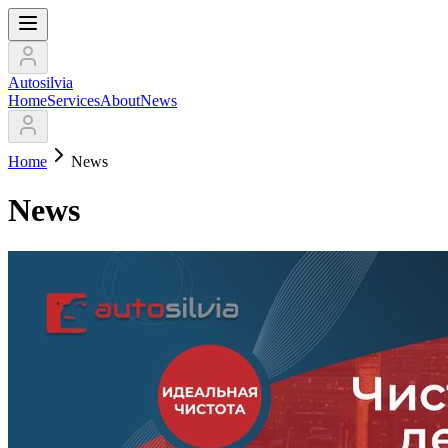
Autosilvia
Home
Services
About
News
Home
News
News