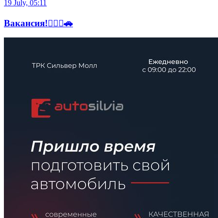
19 July, 05:11
Вакансия!🧜🏻‍♂️🚗